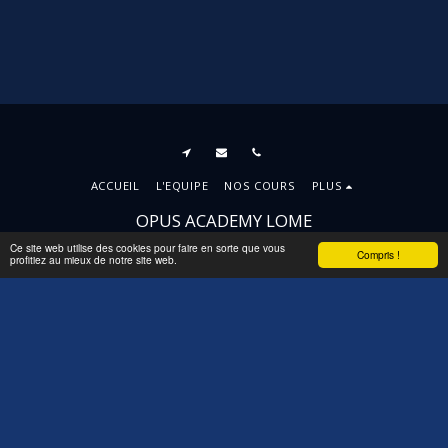
ACCUEIL
L'EQUIPE
NOS COURS
PLUS
OPUS ACADEMY LOME
Droits d'auteur © 2026 Tous droits réservés
Ce site web utilise des cookies pour faire en sorte que vous
Compris !
profitiez au mieux de notre site web.
Conditions d'Utilisations
|
Politique de
Confidentialité
|
Accessibilité
S'ABONNER