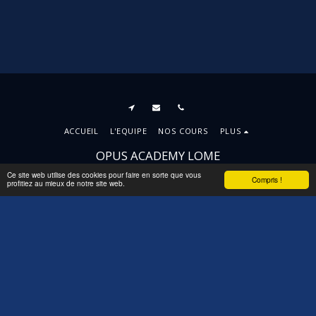
ACCUEIL
L'EQUIPE
NOS COURS
PLUS
OPUS ACADEMY LOME
Droits d'auteur © 2026 Tous droits réservés
Ce site web utilise des cookies pour faire en sorte que vous
Compris !
profitiez au mieux de notre site web.
Conditions d'Utilisations
|
Politique de
Confidentialité
|
Accessibilité
S'ABONNER