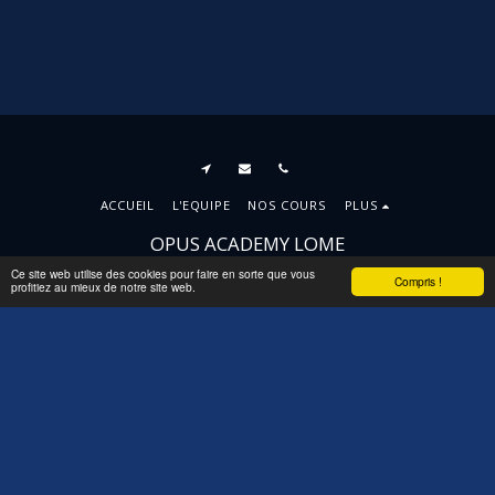
ACCUEIL
L'EQUIPE
NOS COURS
PLUS
OPUS ACADEMY LOME
Droits d'auteur © 2026 Tous droits réservés
Ce site web utilise des cookies pour faire en sorte que vous
Compris !
profitiez au mieux de notre site web.
Conditions d'Utilisations
|
Politique de
Confidentialité
|
Accessibilité
S'ABONNER