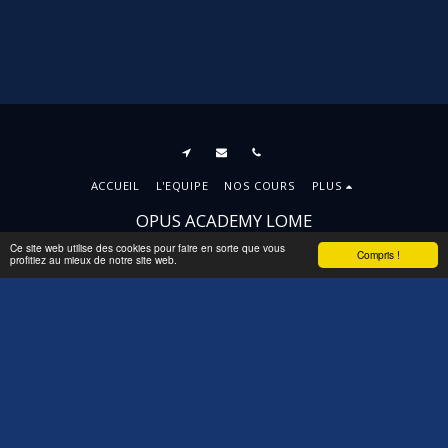
ACCUEIL
L'EQUIPE
NOS COURS
PLUS
OPUS ACADEMY LOME
Droits d'auteur © 2026 Tous droits réservés
Ce site web utilise des cookies pour faire en sorte que vous
Compris !
profitiez au mieux de notre site web.
Conditions d'Utilisations
|
Politique de
Confidentialité
|
Accessibilité
S'ABONNER