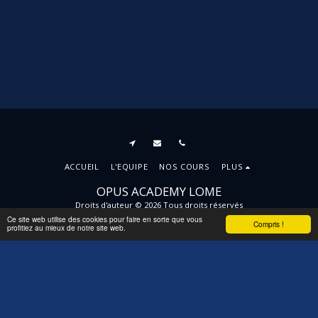
ACCUEIL
L'EQUIPE
NOS COURS
PLUS
OPUS ACADEMY LOME
Droits d'auteur © 2026 Tous droits réservés
Ce site web utilise des cookies pour faire en sorte que vous
Conditions d'Utilisations
|
Politique de
Compris !
profitiez au mieux de notre site web.
Confidentialité
|
Accessibilité
S'ABONNER