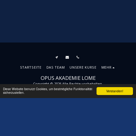
STARTSEITE
DAS TEAM
UNSERE KURSE
MEHR
OPUS AKADEMIE LOME
Copyright © 2026 Alle Rechte vorbehalten.
Diese Website benutzt Cookies, um bestmögliche Funktionalität
AGBs
|
Datenschutzbestimmungen
|
Barrierefreiheit
Verstanden!
sicherzustellen.
ABONNIEREN