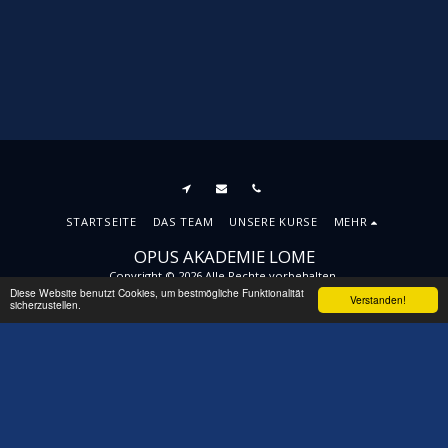
STARTSEITE
DAS TEAM
UNSERE KURSE
MEHR
OPUS AKADEMIE LOME
Copyright © 2026 Alle Rechte vorbehalten.
Diese Website benutzt Cookies, um bestmögliche Funktionalität
AGBs
|
Datenschutzbestimmungen
|
Barrierefreiheit
Verstanden!
sicherzustellen.
ABONNIEREN